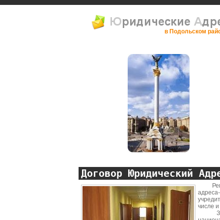
в Подольском рай
Договор Юридический Адр
Регист
адреса
учреди
числе и
Знач