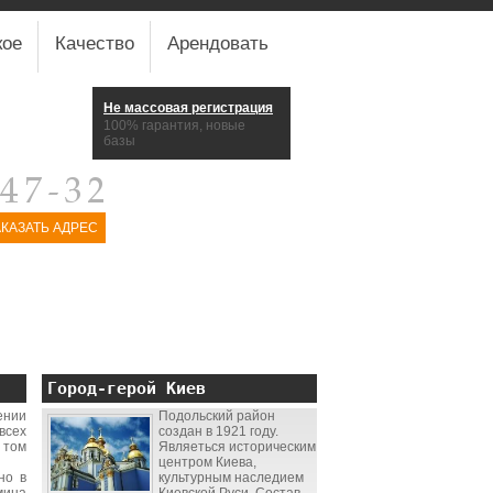
кое
Качество
Арендовать
Не массовая регистрация
100% гарантия, новые
базы
АКАЗАТЬ АДРЕС
Город-герой Киев
ении
Подольский район
всех
создан в 1921 году.
 том
Являеться историческим
центром Киева,
но в
культурным наследием