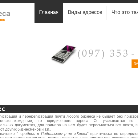
Главная
Виды адресов
Что это та
оне
З
ес
рация и перерегистрация почти любого бизнеса не бывает без присво
-местонахождение, т.е. юридического адреса. Он указывается во 
тельных документах, для примера на нем будет пересылаться вся почта, в
 от других бизнесменов и т.п..
ение "
юрадрес в Подольском р-не г.Киева
" практически не определе