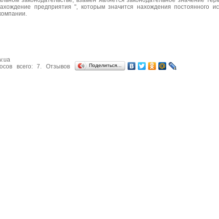
альном законодательстве, взамен является законодательное значение тер
нахождение предприятия ", которым значится нахождения постоянного ис
компании.
v.ua
Поделиться…
осов всего:
7
. Отзывов