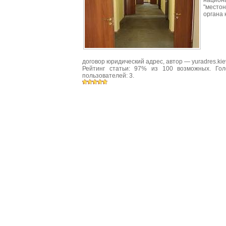
национ
"место
органа 
договор юридический адрес
, автор —
yuradres.kie
Рейтинг статьи:
97
% из
100
возможных. Гол
пользователей:
3
.