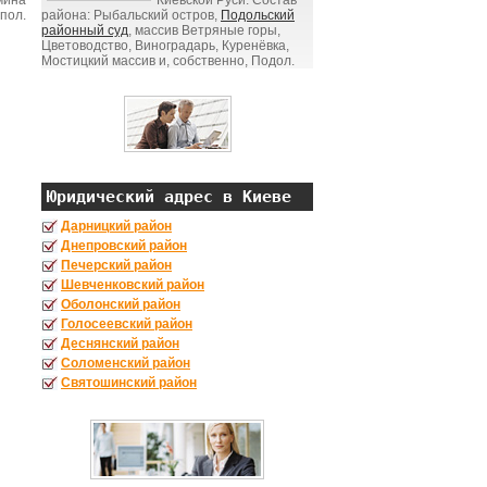
мина
Киевской Руси. Состав
пол.
района: Рыбальский остров,
Подольский
районный суд
, массив Ветряные горы,
Цветоводство, Виноградарь, Куренёвка,
Мостицкий массив и, собственно, Подол.
Юридический адрес в Киеве
Дарницкий район
Днепровский район
Печерский район
Шевченковский район
Оболонский район
Голосеевский район
Деснянский район
Соломенский район
Святошинский район